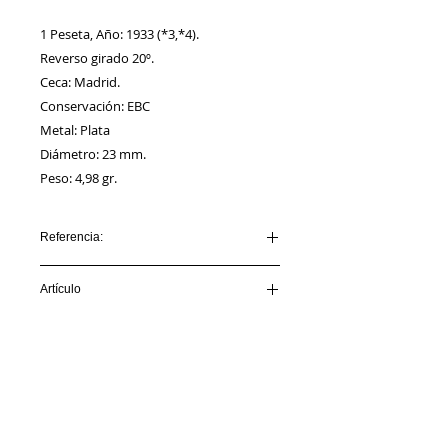
1 Peseta, Año: 1933 (*3,*4).
Reverso girado 20º.
Ceca: Madrid.
Conservación: EBC
Metal: Plata
Diámetro: 23 mm.
Peso: 4,98 gr.
Referencia:
IIREPUBLICA_AA00014
Artículo
VENDIDO
Información
Sobre nosotros
Política de Cookies
Contacto
Certificación
Envíos/Devoluciones
Política de Privacidad
Enlaces de Interés