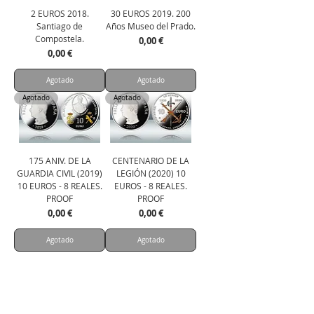
2 EUROS 2018.
30 EUROS 2019. 200
Santiago de
Años Museo del Prado.
Compostela.
Precio
0,00 €
Precio
0,00 €
Agotado
Agotado
Agotado
Agotado
175 ANIV. DE LA
CENTENARIO DE LA
GUARDIA CIVIL (2019)
LEGIÓN (2020) 10
10 EUROS - 8 REALES.
EUROS - 8 REALES.
PROOF
PROOF
Precio
Precio
0,00 €
0,00 €
Agotado
Agotado
Agotado
Agotado