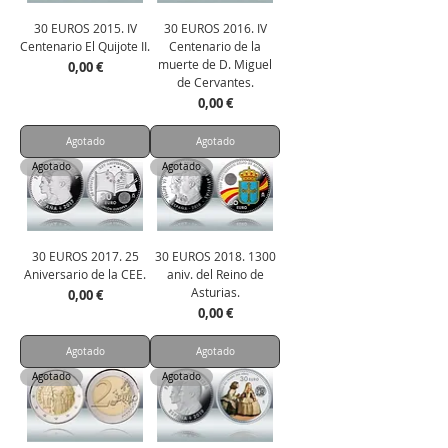
30 EUROS 2015. IV
30 EUROS 2016. IV
Centenario El Quijote II.
Centenario de la
muerte de D. Miguel
Precio
0,00 €
de Cervantes.
Precio
0,00 €
Agotado
Agotado
Agotado
Agotado
30 EUROS 2017. 25
30 EUROS 2018. 1300
Aniversario de la CEE.
aniv. del Reino de
Asturias.
Precio
0,00 €
Precio
0,00 €
Agotado
Agotado
Agotado
Agotado