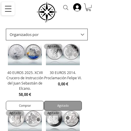
Agotado
40 EUROS 2025. XCVII
30 EUROS 2014.
Crucero de Instrucción
Proclamación Felipe VI.
del Juan Sebastián de
Precio
0,00 €
Elcano.
Precio
58,00 €
Comprar
Agotado
Agotado
Agotado