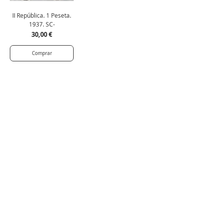
II República. 1 Peseta.
1937. SC-
Precio
30,00 €
Comprar
1
/
1
Artículos vendidos en esta categoría
Agotado
Agotado
II
II