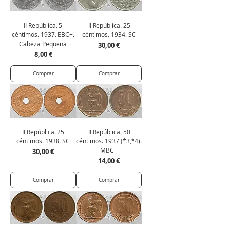
II República. 5
II República. 25
céntimos. 1937. EBC+.
céntimos. 1934. SC
Cabeza Pequeña
Precio
30,00 €
Precio
8,00 €
Comprar
Comprar
II República. 25
II República. 50
céntimos. 1938. SC
céntimos. 1937 (*3,*4).
MBC+
Precio
30,00 €
Precio
14,00 €
Comprar
Comprar