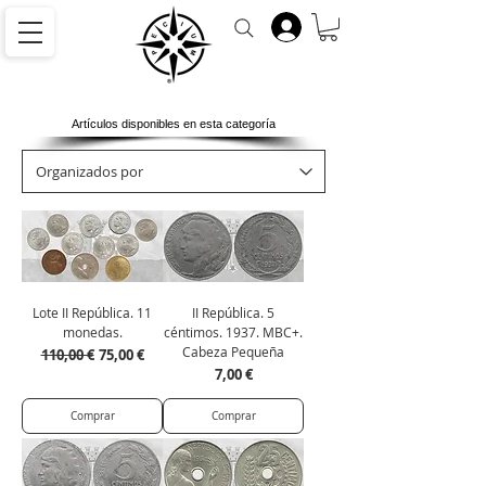
Artículos disponibles en esta categoría
Lote II República. 11
II República. 5
monedas.
céntimos. 1937. MBC+.
Cabeza Pequeña
Precio
Precio de oferta
110,00 €
75,00 €
Precio
7,00 €
Comprar
Comprar