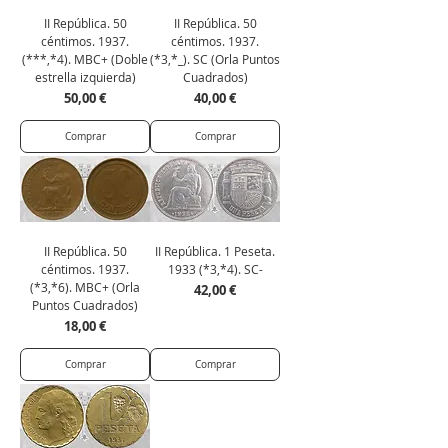
II República. 50
II República. 50
céntimos. 1937.
céntimos. 1937.
(***,*4). MBC+ (Doble
(*3,*_). SC (Orla Puntos
estrella izquierda)
Cuadrados)
Precio
Precio
50,00 €
40,00 €
Comprar
Comprar
II República. 50
II República. 1 Peseta.
céntimos. 1937.
1933 (*3,*4). SC-
(*3,*6). MBC+ (Orla
Precio
42,00 €
Puntos Cuadrados)
Precio
18,00 €
Comprar
Comprar