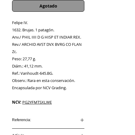
Agotado
Felipe IV.
1632. Brujas. 1 patagón.
Anv./ PHIL IIII D G HISP ET INDIAR REX.
Rev./ ARCHID AVST DVX BVRG CO FLAN
Zc.
Peso: 27,77 g.
Diám.: 41,12 mm.
Ref.: Vanhoudt-645.BG.
Observ.: Rara en esta conservación.
Encapsulada por NCV Grading.
NCV:
PG2YFMTSXLWE
Referencia:
AA00013_FELIPE IV_1632_BRUJAS