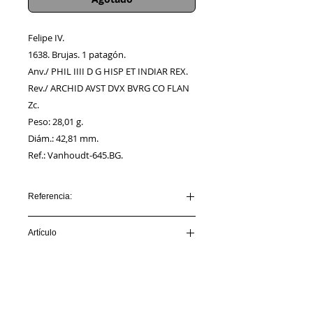
Felipe IV.
1638. Brujas. 1 patagón.
Anv./ PHIL IIII D G HISP ET INDIAR REX.
Rev./ ARCHID AVST DVX BVRG CO FLAN
Zc.
Peso: 28,01 g.
Diám.: 42,81 mm.
Ref.: Vanhoudt-645.BG.
Referencia:
AA00016_FELIPE IV_1638_BRUJAS
Artículo
VENDIDO
Información
Sobre nosotros
Política de Cookies
Contacto
Certificación