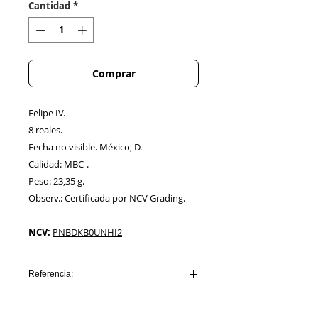
Cantidad
*
Comprar
Felipe IV.
8 reales.
Fecha no visible. México, D.
Calidad: MBC-.
Peso: 23,35 g.
Observ.: Certificada por NCV Grading.
NCV:
PNBDKB0UNHI2
Referencia:
AA00018_FELIPE IV_MEJICO_D