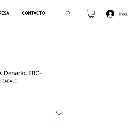
Inicia
RESA
CONTACTO
 Denario. EBC+
IOGABALO