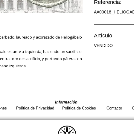
Referencia:
AA00018_HELIOGA
Artículo
arbado, laureado y acorazado de Heliogábalo 
VENDIDO
o estante a izquierda, haciendo un sacrificio 
entra toro de sacrificio, y portando pátera con 
mano izquierda.
Información
ones
Política de Privacidad
Política de Cookies
Contacto
C