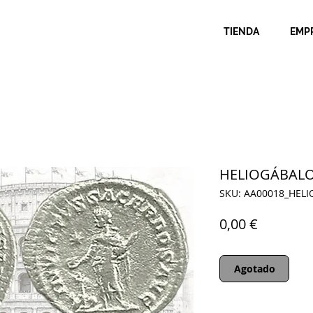
TIENDA
EMP
HELIOGÁBALO.
SKU: AA00018_HEL
Precio
0,00 €
Agotado