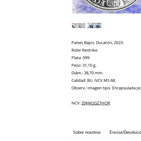
Países Bajos. Ducatón, 2023.
Rider Restrike.
Plata .999
Peso: 31,10 g.
Diám.: 38,70 mm.
Calidad: BU. NCV MS 68.
Observ.: Imagen tipo. Encapsulada p
NCV:
Z0JIM2GZ7HOR
Sobre nosotros
Envíos/Devoluci