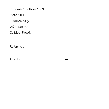
Panamá, 1 Balboa, 1969.
Plata .900
Peso: 26,73 g.
Diám.: 38 mm.
Calidad: Proof.
Referencia:
PANAMA_AA00005
Artículo
VENDIDO
Información
Sobre nosotros
Política de Cookies
Contacto
Certificación
Envíos/Devoluciones
Política de Privacidad
Enlaces de Interés
Síguenos en: