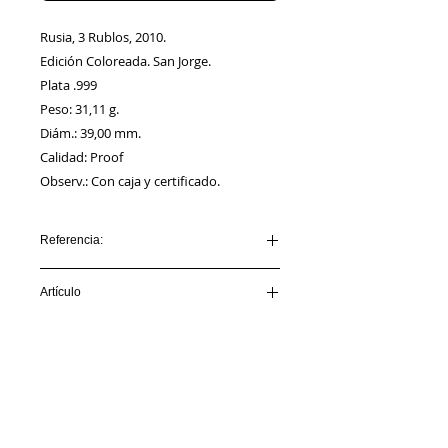
Rusia, 3 Rublos, 2010.
Edición Coloreada. San Jorge.
Plata .999
Peso: 31,11 g.
Diám.: 39,00 mm.
Calidad: Proof
Observ.: Con caja y certificado.
Referencia:
RUSIA_AA00001
Artículo
VENDIDO
Información
Sobre nosotros
Política de Cookies
Contacto
Certificación
Envíos/Devoluciones
Política de Privacidad
Enlaces de Interés