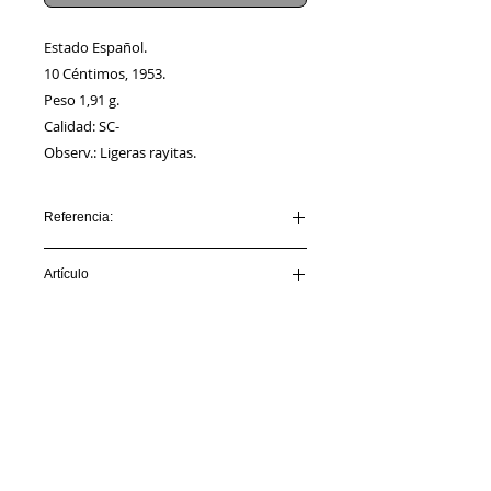
Estado Español.
10 Céntimos, 1953.
Peso 1,91 g.
Calidad: SC-
Observ.: Ligeras rayitas.
Referencia:
ESTADOESP_AA00024
Artículo
VENDIDO
Información
Sobre nosotros
Política de Cookies
Contacto
Certificación
Envíos/Devoluciones
Política de Privacidad
Enlaces de Interés
Síguenos en: