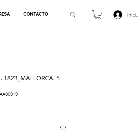
Inicia
RESA
CONTACTO
. 1823_MALLORCA. 5
_AA00019