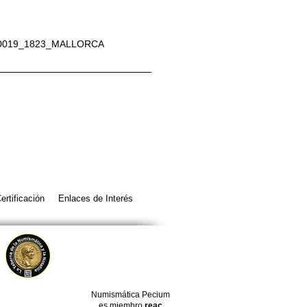
0019_1823_MALLORCA
ertificación
Enlaces de Interés
Numismática Pecium
es miembro
reac