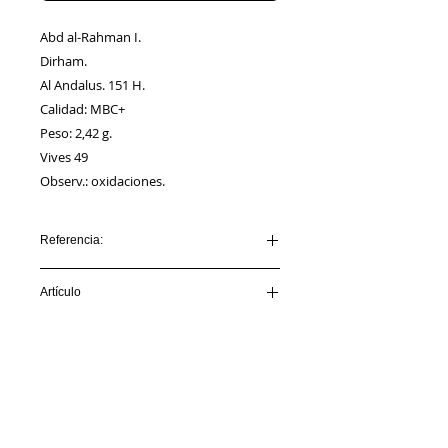
Abd al-Rahman I.
Dirham.
Al Andalus. 151 H.
Calidad: MBC+
Peso: 2,42 g.
Vives 49
Observ.: oxidaciones.
Referencia:
ABDERRAMAN I_AA00008
Artículo
VENDIDO
Información
Sobre nosotros
Política de Cookies
Contacto
Certificación
Envíos/Devoluciones
Política de Privacidad
Enlaces de Interés