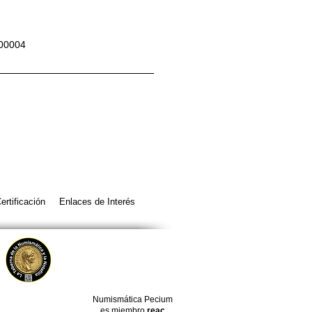
00004
ertificación
Enlaces de Interés
Numismática Pecium
es miembro
reac