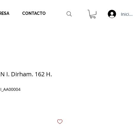
Inicia
RESA
CONTACTO
I. Dirham. 162 H.
I_AA00004