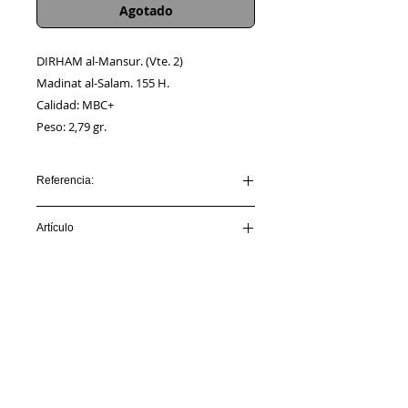
Agotado
DIRHAM al-Mansur. (Vte. 2)
Madinat al-Salam. 155 H.
Calidad: MBC+
Peso: 2,79 gr.
Referencia:
AL-MANSUR_AA00002
Artículo
VENDIDO
Información
Sobre nosotros
Política de Cookies
Contacto
Certificación
Envíos/Devoluciones
Política de Privacidad
Enlaces de Interés
Síguenos en: