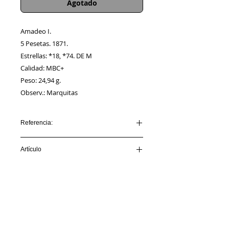
Agotado
Amadeo I.
5 Pesetas. 1871.
Estrellas: *18, *74. DE M
Calidad: MBC+
Peso: 24,94 g.
Observ.: Marquitas
Referencia:
AmadeoI_AA00001
Artículo
VENDIDO
Información
Sobre nosotros
Política de Cookies
Contacto
Certificación
Envíos/Devoluciones
Política de Privacidad
Enlaces de Interés