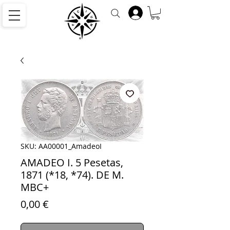
SKU: AA00001_AmadeoI
AMADEO I. 5 Pesetas,
1871 (*18, *74). DE M.
MBC+
Precio
0,00 €