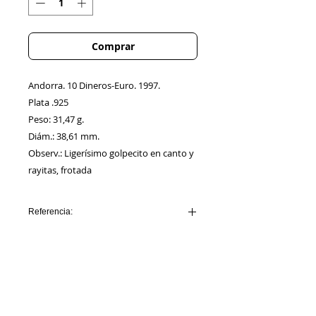
Comprar
Andorra. 10 Dineros-Euro. 1997.
Plata .925
Peso: 31,47 g.
Diám.: 38,61 mm.
Observ.: Ligerísimo golpecito en canto y
rayitas, frotada
Referencia:
ANDORRA_AA00001
Información
Sobre nosotros
Política de Cookies
Contacto
Certificación
Envíos/Devoluciones
Política de Privacidad
Enlaces de Interés