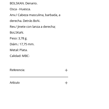
BOLSKAN. Denario.
Osca - Huesca.
Anv./ Cabeza masculina, barbada, a
derecha. Detrás BoN.
Rev./ Jinete con lanza a derecha;
BoLSKaN.
Peso: 3,78 g.
Diám.: 17,75 mm.
Metal: Plata.
Calidad: MBC-
Referencia:
AA00086_BOLSKAN
Artículo
VENDIDO
Información