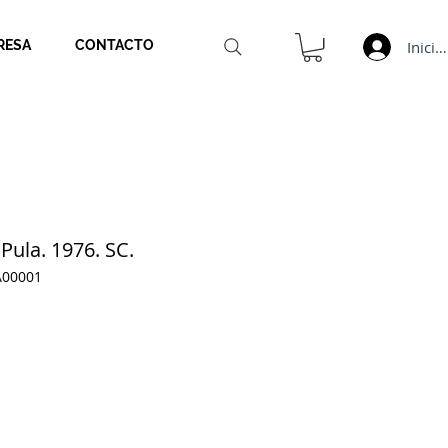
Inicia
RESA
CONTACTO
ula. 1976. SC.
A00001