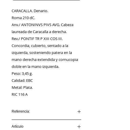
CARACALLA. Denario.
Roma 210 dC.
Anv./ ANTONINVS PIVS AVG. Cabeza
laureada de Caracalla a derecha.
Rev./ PONTIF TR P XIII COS III.
Concordia, cubierto, sentado a la
izquierda, sosteniendo patera en la
mano derecha extendida y cornucopia
doble en la mano izquierda.
Peso: 3,45 g.
Calidad: EBC
Metal: Plata.
RIC 116 A
Referencia:
AA00063_CARACALLA
Artículo