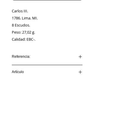
Carlos III.
1786. Lima. MI.
8 Escudos.
Peso: 27,02 g.
Calidad: EBC-.
Referencia:
CARLOS
Artículo
III_AA00007_1786_LIMA_MI
VENDIDO
Información
Sobre nosotros
Política de Cookies
Contacto
Certificación
Envíos/Devoluciones
Política de Privacidad
Enlaces de Interés
Síguenos en: