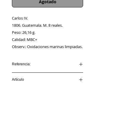
Agotado
Carlos IV.
1806. Guatemala. M. 8 reales.
Peso: 26,16 g.
Calidad: MBC+
Observ.: Oxidaciones marinas limpiadas.
Referencia:
CARLOS
Artículo
IV_AA00022_1806_GUATEMALA_M
VENDIDO
Información
Sobre nosotros
Política de Cookies
Contacto
Certificación
Envíos/Devoluciones
Política de Privacidad
Enlaces de Interés
Síguenos en: