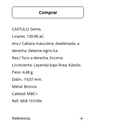
Comprar
CASTULO. Semis.
Linares. 130-80 aC.
Anv./ Cabeza masculina, diademada, a
derecha. Delante signo ka.
Rev./ Toro a derecha. Encima
L/creciente. Leyenda bajo línea, Kástilo.
Peso: 4,48 g.
Diám.: 19,07 mm.
Metal: Bronce.
Calidad: MBC+
Ref.: MIB 157/49c
Referencia:
AA00251_CASTULO