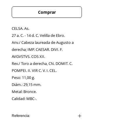
Comprar
CELSA. As.
27 a. C. - 14 d. C. Velilla de Ebro.
Anv./ Cabeza laureada de Augusto a
derecha; IMP. CAESAR. DIVI. F.
AVGVSTVS. COS XII.
Rev./ Toro a derecha, CN. DOMIT. C.
POMPEI. II. VIR C. V. I. CEL.
Peso: 11,00 g.
Diám.: 29,15 mm.
Metal: Bronce.
Calidad: MBC-.
Referencia:
AA00050_CELSA