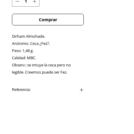
Comprar
Dirham Almohade.
Anónimo. Ceca ¿Fez?.
Peso: 1,48 g.
Calidad: MBC.
Observ.: se intuye la ceca pero no
legible. Creemos puede ser Fez.
Referencia:
AA00060_ALMOHADE
Información
Sobre nosotros
Política de Cookies
Contacto
Certificación
Envíos/Devoluciones
Política de Privacidad
Enlaces de Interés