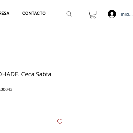
Inicia
RESA
CONTACTO
HADE. Ceca Sabta
A00043