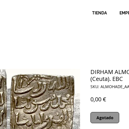
TIENDA
EMP
DIRHAM ALMO
(Ceuta). EBC
SKU: ALMOHADE_A
Precio
0,00 €
Agotado