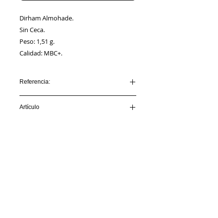
Dirham Almohade.
Sin Ceca.
Peso: 1,51 g.
Calidad: MBC+.
Referencia:
DIRHEM_ALMOHADE_AA00050
Artículo
VENDIDO
Información
Sobre nosotros
Política de Cookies
Contacto
Certificación
Envíos/Devoluciones
Política de Privacidad
Enlaces de Interés
Síguenos en: