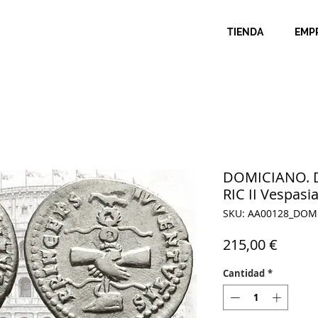
TIENDA
EMP
DOMICIANO. D
RIC II Vespasi
SKU: AA00128_DOM
Precio
215,00 €
Cantidad
*