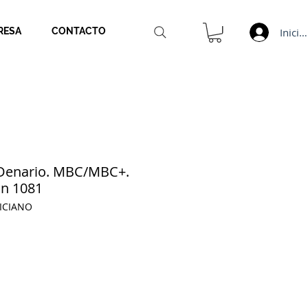
Inicia
RESA
CONTACTO
enario. MBC/MBC+.
an 1081
ICIANO