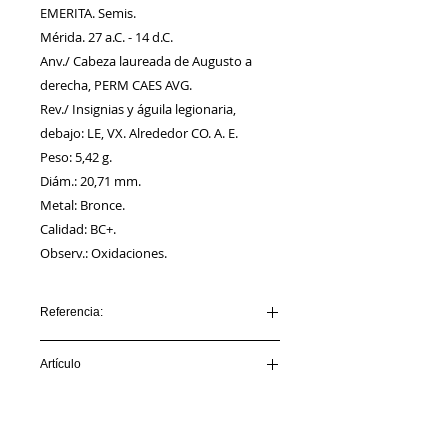
EMERITA. Semis.
Mérida. 27 a.C. - 14 d.C.
Anv./ Cabeza laureada de Augusto a
derecha, PERM CAES AVG.
Rev./ Insignias y águila legionaria,
debajo: LE, VX. Alrededor CO. A. E.
Peso: 5,42 g.
Diám.: 20,71 mm.
Metal: Bronce.
Calidad: BC+.
Observ.: Oxidaciones.
Referencia:
AA00028_EMERITA
Artículo
VENDIDO