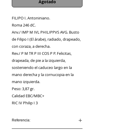
Agotado
FILIPO I. Antoniniano.
Roma 246 dC.
Anv./ IMP M IVL PHILIPPVS AVG. Busto
de Filipo I (El árabe), radiado, drapeado,
con coraza, a derecha.
Rev./ P M TR P III COS P P. Felicitas,
drapeada, de pie a la izquierda,
sosteniendo el caduceo largo en la
mano derecha y la cornucopia en la
mano izquierda.
Peso: 3,87 gr.
Calidad EBC/MBC+
RIC IV Philip I 3
Referencia:
AA00213_FILIPO I