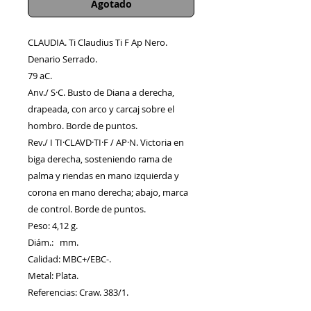
Agotado
CLAUDIA. Ti Claudius Ti F Ap Nero.
Denario Serrado.
79 aC.
Anv./ S·C. Busto de Diana a derecha,
drapeada, con arco y carcaj sobre el
hombro. Borde de puntos.
Rev./ I TI·CLAVD·TI·F / AP·N. Victoria en
biga derecha, sosteniendo rama de
palma y riendas en mano izquierda y
corona en mano derecha; abajo, marca
de control. Borde de puntos.
Peso: 4,12 g.
Diám.: mm.
Calidad: MBC+/EBC-.
Metal: Plata.
Referencias: Craw. 383/1.