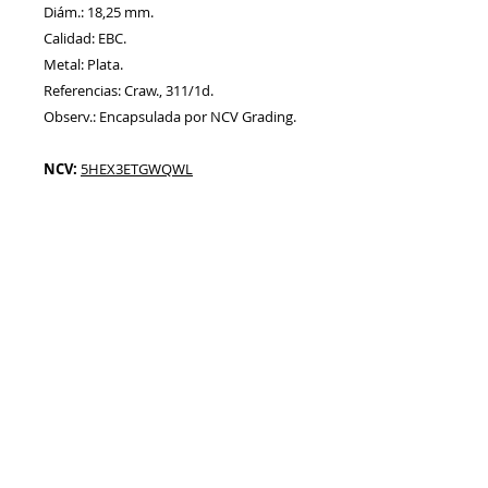
Diám.: 18,25 mm.
Calidad: EBC.
Metal: Plata.
Referencias: Craw., 311/1d.
Observ.: Encapsulada por NCV Grading.
NCV:
5HEX3ETGWQWL
Referencia:
AA00082_CORNELIA
Artículo
VENDIDO
Información
Sobre nosotros
Política de Cookies
Contacto
Certificación
Envíos/Devoluciones
Política de Privacidad
Enlaces de Interés
Síguenos en: