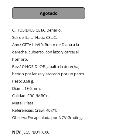
Agotado
C. HOSIDIUS GETA. Denario.
Sur de Italia. Hacia 68 aC.
Anv./ GETA III·VIR. Busto de Diana a la
derecha, cubierto, con lazo y carcaj al
hombro.
Rev./ C·HOSIDI·C·F. Jabalí a la derecha,
herido por lanza y atacado por un perro.
Peso: 3,68 g.
Diám.: 19,6 mm.
Calidad: EBC-/MBC+.
Metal: Plata.
Referencias: Craw., 407/1;
Observ.: Encapsulada por NCV Grading.
NCV:
JEG9PBU1TCX6