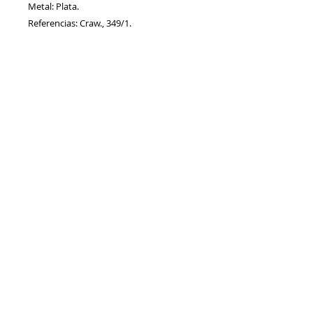
Metal: Plata.
Referencias: Craw., 349/1.
Referencia:
AA00036_MEMMIA
Información
Sobre nosotros
Política de Cookies
Contacto
Certificación
Envíos/Devoluciones
Política de Privacidad
Enlaces de Interés
Síguenos en:
Numismática Pecium
es miembro
reac
Numismática
Pecium -
numismaticapecium@gmail.com
"Venta de monedas y otros objetos de coleccionismo"
© 2017-2026 by Numismática Pecium