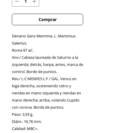
Comprar
Denario Gens Memmia. L. Memmius
Galerius.
Roma 87 aC.
Anv./ Cabeza laureada de Saturno a la
izquierda; detrás, harpa; antes, marca de
control. Borde de puntos.
Rev./ L·C·MEMIES·L·F / GAL. Venus en
biga derecha, sosteniendo cetro y
riendas en mano izquierda y riendas en
mano derecha; arriba, volando Cupido
con corona. Borde de puntos.
Peso: 3,93 g.
Diám.: 16,76 mm.
Calidad: MBC+.