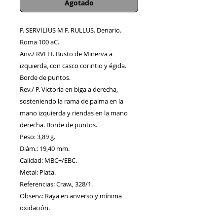
Agotado
P. SERVILIUS M F. RULLUS. Denario.
Roma 100 aC.
Anv./ RVLLI. Busto de Minerva a
izquierda, con casco corintio y égida.
Borde de puntos.
Rev./ P. Victoria en biga a derecha,
sosteniendo la rama de palma en la
mano izquierda y riendas en la mano
derecha. Borde de puntos.
Peso: 3,89 g.
Diám.: 19,40 mm.
Calidad: MBC+/EBC.
Metal: Plata.
Referencias: Craw., 328/1.
Observ.: Raya en anverso y mínima
oxidación.