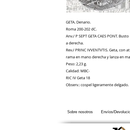
GETA. Denario.
Roma 200-202 dC.
Anv./ P SEPT GETA CAES PONT. Busto d
a derecha.
Rev./ PRINC IVVENTVTIS. Geta, con at
rama en mano derecha y lanza en mano
Peso: 2,23 g.
Calidad: MBC-
RIC IV Geta 18
Observ.: cospel ligeramente delgado.
Sobre nosotros
Envíos/Devoluci