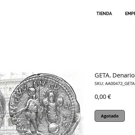
TIENDA
EMP
GETA. Denario.
SKU: AA00472_GETA
Precio
0,00 €
Agotado