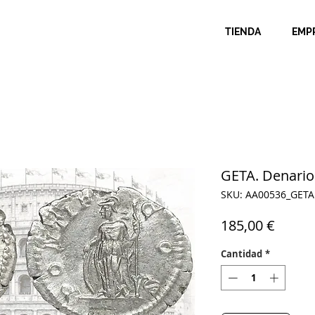
TIENDA
EMP
GETA. Denario.
SKU: AA00536_GETA
Precio
185,00 €
Cantidad
*