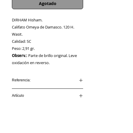
Agotado
DIRHAM Hisham.
Califato Omeya de Damasco. 120 H.
Wasit.
Calidad: SC
Peso: 2,91 gr.
Observ.:
Parte de brillo original. Leve
oxidación en reverso.
Referencia:
HISHAM_AA00003
Artículo
VENDIDO
Información
Sobre nosotros
Política de Cookies
Contacto
Certificación