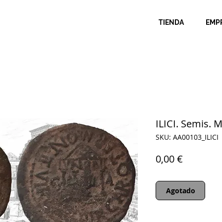
TIENDA
EMP
ILICI. Semis. 
SKU: AA00103_ILICI
Precio
0,00 €
Agotado