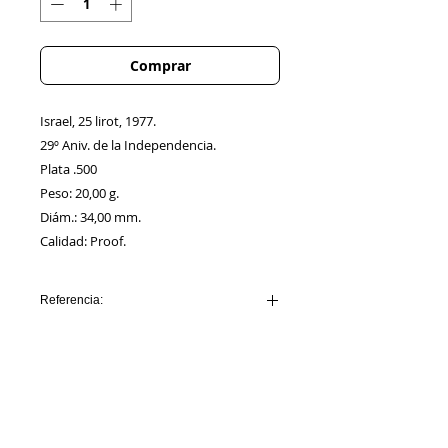
Comprar
Israel, 25 lirot, 1977.
29º Aniv. de la Independencia.
Plata .500
Peso: 20,00 g.
Diám.: 34,00 mm.
Calidad: Proof.
Referencia:
ISRAEL_AA00009
Información
Sobre nosotros
Política de Cookies
Contacto
Certificación
Envíos/Devoluciones
Política de Privacidad
Enlaces de Interés