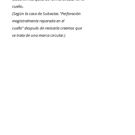
cuello.
(Según la casa de Subastas "Perforación
magistralmente reparada en el
cuello" después de revisarla creemos que
se trata de una marca circular.)
Referencia:
AA00500_JULIA SOEMIAS
Artículo
VENDIDO
Información
Sobre nosotros
Política de Cookies
Contacto
Certificación
Envíos/Devoluciones
Política de Privacidad
Enlaces de Interés
Síguenos en: