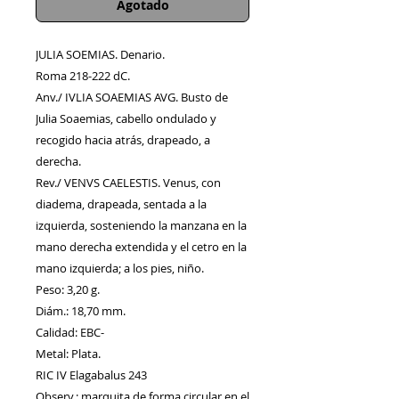
Agotado
JULIA SOEMIAS. Denario.
Roma 218-222 dC.
Anv./ IVLIA SOAEMIAS AVG. Busto de
Julia Soaemias, cabello ondulado y
recogido hacia atrás, drapeado, a
derecha.
Rev./ VENVS CAELESTIS. Venus, con
diadema, drapeada, sentada a la
izquierda, sosteniendo la manzana en la
mano derecha extendida y el cetro en la
mano izquierda; a los pies, niño.
Peso: 3,20 g.
Diám.: 18,70 mm.
Calidad: EBC-
Metal: Plata.
RIC IV Elagabalus 243
Observ.:
marquita de forma circular en el