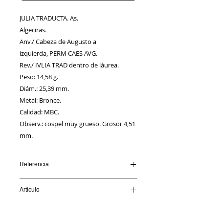
JULIA TRADUCTA. As.
Algeciras.
Anv./ Cabeza de Augusto a
izquierda, PERM CAES AVG.
Rev./ IVLIA TRAD dentro de láurea.
Peso: 14,58 g.
Diám.: 25,39 mm.
Metal: Bronce.
Calidad: MBC.
Observ.: cospel muy grueso. Grosor 4,51
mm.
Referencia:
AA00208_IVLIA TRADUCTA
Artículo
VENDIDO