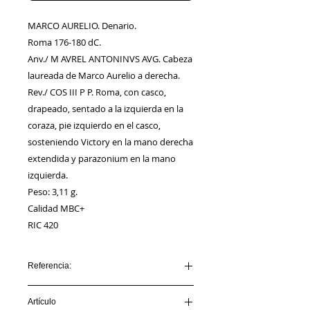
MARCO AURELIO. Denario.
Roma 176-180 dC.
Anv./ M AVREL ANTONINVS AVG. Cabeza
laureada de Marco Aurelio a derecha.
Rev./ COS III P P. Roma, con casco,
drapeado, sentado a la izquierda en la
coraza, pie izquierdo en el casco,
sosteniendo Victory en la mano derecha
extendida y parazonium en la mano
izquierda.
Peso: 3,11 g.
Calidad MBC+
RIC 420
Referencia:
AA00117_MARCO AURELIO
Artículo