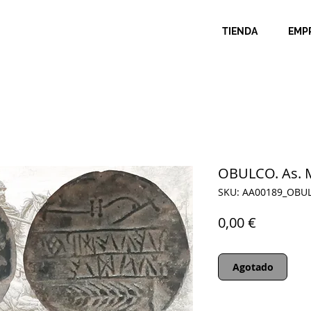
TIENDA
EMP
OBULCO. As. 
SKU: AA00189_OBU
Precio
0,00 €
Agotado