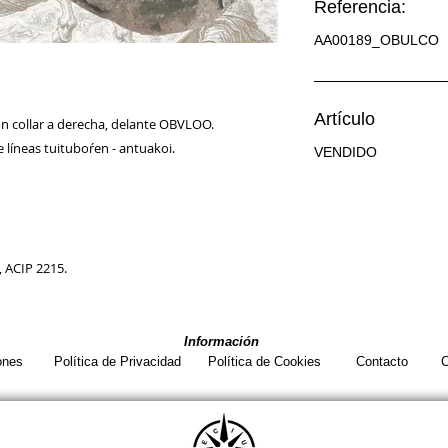
Referencia:
AA00189_OBULCO
Artículo
n collar a derecha, delante OBVLOO.
e líneas tuituboŕen - antuakoi.
VENDIDO
 ACIP 2215.
Información
ones
Política de Privacidad
Política de Cookies
Contacto
C