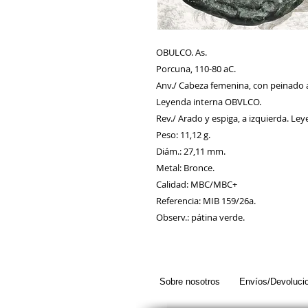
OBULCO. As.
Porcuna, 110-80 aC.
Anv./ Cabeza femenina, con peinado 
Leyenda interna OBVLCO.
Rev./ Arado y espiga, a izquierda. Leye
Peso: 11,12 g.
Diám.: 27,11 mm.
Metal: Bronce.
Calidad: MBC/MBC+
Referencia: MIB 159/26a.
Observ.: pátina verde.
Sobre nosotros
Envíos/Devoluci