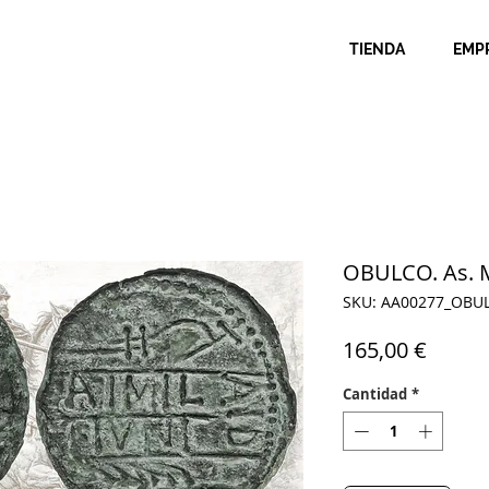
TIENDA
EMP
OBULCO. As.
SKU: AA00277_OBU
Precio
165,00 €
Cantidad
*