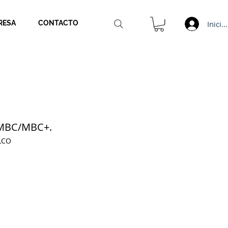
Inicia
RESA
CONTACTO
 MBC/MBC+.
LCO