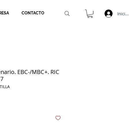
Inicia
RESA
CONTACTO
nario. EBC-/MBC+. RIC
67
TILLA