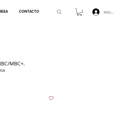
Inicia
RESA
CONTACTO
 MBC/MBC+.
ISA