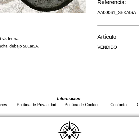
Referencia:
AA00061_SEKAISA
Artículo
trás leona.
erecha, debajo SECaISA.
VENDIDO
Información
ones
Política de Privacidad
Política de Cookies
Contacto
C