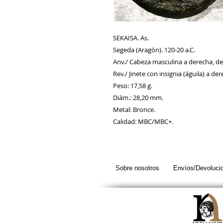
SEKAISA. As.
Segeda (Aragón). 120-20 a.C.
Anv./ Cabeza masculina a derecha, de
Rev./ Jinete con insignia (águila) a d
Peso: 17,58 g.
Diám.: 28,20 mm.
Metal: Bronce.
Calidad: MBC/MBC+.
Sobre nosotros
Envíos/Devoluci