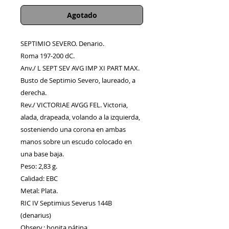
Agotado
SEPTIMIO SEVERO. Denario.
Roma 197-200 dC.
Anv./ L SEPT SEV AVG IMP XI PART MAX.
Busto de Septimio Severo, laureado, a
derecha.
Rev./ VICTORIAE AVGG FEL. Victoria,
alada, drapeada, volando a la izquierda,
sosteniendo una corona en ambas
manos sobre un escudo colocado en
una base baja.
Peso: 2,83 g.
Calidad: EBC
Metal: Plata.
RIC IV Septimius Severus 144B
(denarius)
Observ.: bonita pátina.