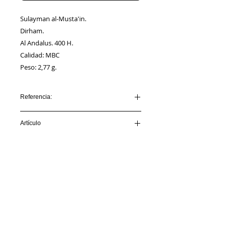
Sulayman al-Musta'in.
Dirham.
Al Andalus. 400 H.
Calidad: MBC
Peso: 2,77 g.
Referencia:
SULAYMAN_AA00002_400H
Artículo
VENDIDO
Información
Sobre nosotros
Política de Cookies
Contacto
Certificación
Envíos/Devoluciones
Política de Privacidad
Enlaces de Interés
Síguenos en: