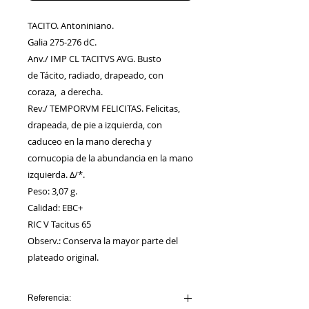
TACITO. Antoniniano.
Galia 275-276 dC.
Anv./ IMP CL TACITVS AVG. Busto
de Tácito, radiado, drapeado, con
coraza, a derecha.
Rev./ TEMPORVM FELICITAS. Felicitas,
drapeada, de pie a izquierda, con
caduceo en la mano derecha y
cornucopia de la abundancia en la mano
izquierda. Δ/*.
Peso: 3,07 g.
Calidad: EBC+
RIC V Tacitus 65
Observ.: Conserva la mayor parte del
plateado original.
Referencia: